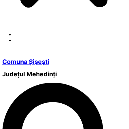
Comuna Șișești
Județul
Mehedinți