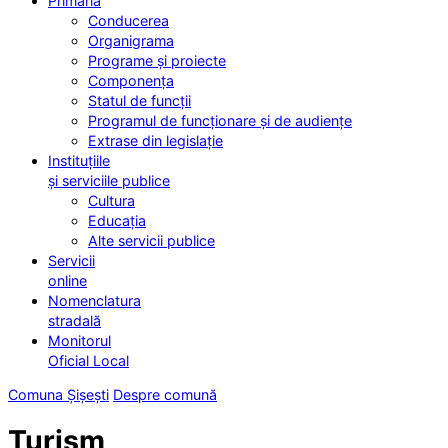
Primăria
Conducerea
Organigrama
Programe și proiecte
Componența
Statul de funcții
Programul de funcționare și de audiențe
Extrase din legislație
Instituțiile
și serviciile publice
Cultura
Educația
Alte servicii publice
Servicii
online
Nomenclatura
stradală
Monitorul
Oficial Local
Comuna Șișești
Despre comună
Turism