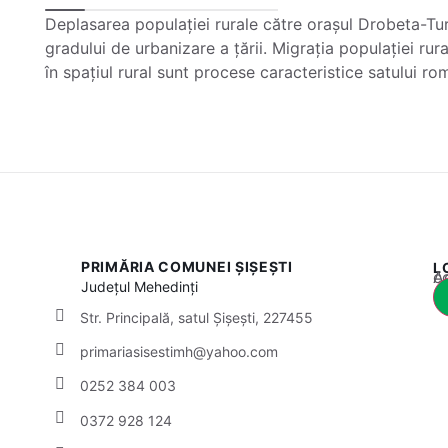
Deplasarea populației rurale către orașul Drobeta-Tu
gradului de urbanizare a țării. Migrația populației ru
în spațiul rural sunt procese caracteristice satului r
PRIMĂRIA COMUNEI ȘIȘEȘTI
L
Acest
Județul
Mehedinți
Str. Principală, satul Șișești, 227455
primariasisestimh@yahoo.com
0252 384 003
0372 928 124