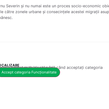
rnu Severin și nu numai este un proces socio-economic obie
rale către zonele urbane și consecințele acestei migrații asu
omânesc.
OCALIZARE
 conținut este blocat până când acceptați categoria corespunzătoare de cookie-uri.
Accept categoria Funcționalitate