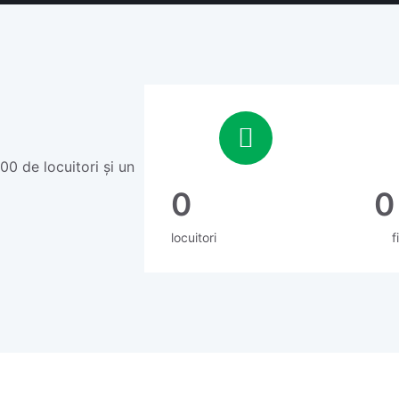
00 de locuitori și un
0
0
locuitori
f