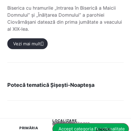
Biserica cu hramurile „Intrarea în Biserică a Maicii
Domnului” și „Înălțarea Domnului” a parohiei
Ciovârnășani datează din prima jumătate a veacului
al XIX-lea.
Vezi mai mult
Potecă tematică Șișești-Noapteșa
LOCALIZARE
Acest conținut este blocat până când acceptați categoria corespunzătoare de cookie-uri.
PRIMĂRIA
Accept categoria Funcționalitate
LINKURI