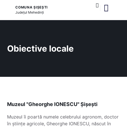
COMUNA ȘIȘEȘTI
Județul
Mehedinți
și serviciile publice
Obiective locale
Muzeul "Gheorghe IONESCU" Șișești
Muzeul îi poartă numele celebrului agronom, doctor
în științe agricole, Gheorghe IONESCU, născut în