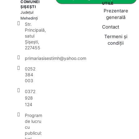
COMUNEI
UTILE
ȘIȘEȘTI
Prezentare
Județul
generală
Mehedinți
Str.
Contact
Principală,
satul
Termeni și
Șișești,
condiții
227455
primariasisestimh@yahoo.com
0252
384
003
0372
928
124
Program
de lucru
cu
publicul:
luni -