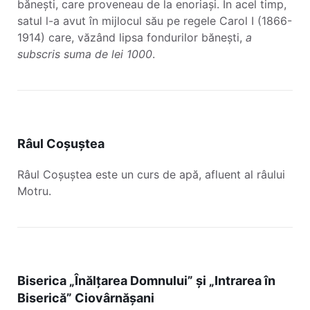
bănești, care proveneau de la enoriași. În acel timp,
satul l-a avut în mijlocul său pe regele Carol I (1866-
1914) care, văzând lipsa fondurilor bănești,
a
subscris suma de lei 1000
.
Râul Coșuștea
Râul Coșuștea este un curs de apă, afluent al râului
Motru.
Biserica „Înălțarea Domnului” și „Intrarea în
Biserică” Ciovârnășani