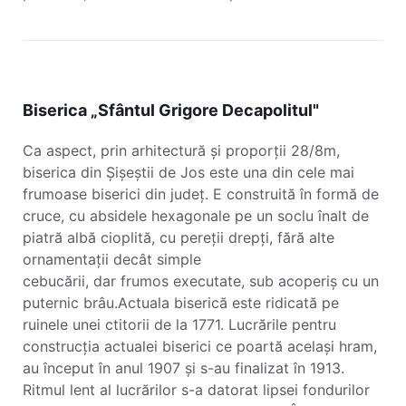
Biserica „Sfântul Grigore Decapolitul"
Ca aspect, prin arhitectură și proporții 28/8m,
biserica din Șișeștii de Jos este una din cele mai
frumoase biserici din județ. E construită în formă de
cruce, cu absidele hexagonale pe un soclu înalt de
piatră albă cioplită, cu pereții drepți, fără alte
ornamentații decât simple
cebucării, dar frumos executate, sub acoperiș cu un
puternic brâu.Actuala biserică este ridicată pe
ruinele unei ctitorii de la 1771. Lucrările pentru
construcția actualei biserici ce poartă același hram,
au început în anul 1907 și s-au finalizat în 1913.
Ritmul lent al lucrărilor s-a datorat lipsei fondurilor